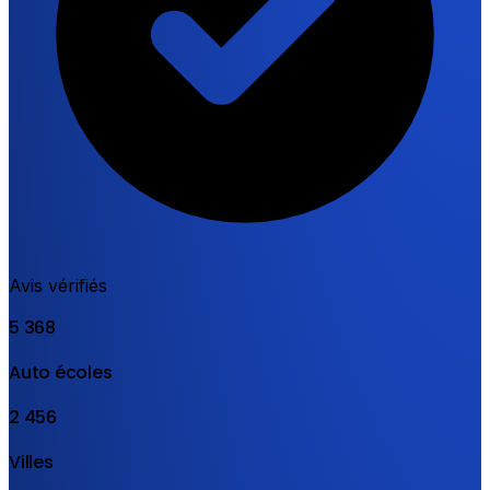
Avis vérifiés
5 368
Auto écoles
2 456
Villes