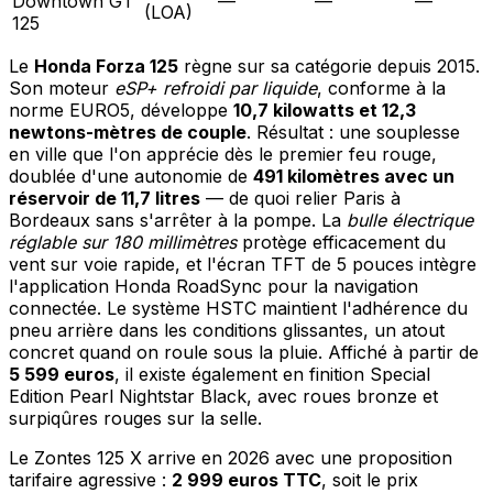
Downtown GT
—
—
—
(LOA)
125
Le
Honda Forza 125
règne sur sa catégorie depuis 2015.
Son moteur
eSP+ refroidi par liquide
, conforme à la
norme EURO5, développe
10,7 kilowatts et 12,3
newtons-mètres de couple
. Résultat : une souplesse
en ville que l'on apprécie dès le premier feu rouge,
doublée d'une autonomie de
491 kilomètres avec un
réservoir de 11,7 litres
— de quoi relier Paris à
Bordeaux sans s'arrêter à la pompe. La
bulle électrique
réglable sur 180 millimètres
protège efficacement du
vent sur voie rapide, et l'écran TFT de 5 pouces intègre
l'application Honda RoadSync pour la navigation
connectée. Le système HSTC maintient l'adhérence du
pneu arrière dans les conditions glissantes, un atout
concret quand on roule sous la pluie. Affiché à partir de
5 599 euros
, il existe également en finition Special
Edition Pearl Nightstar Black, avec roues bronze et
surpiqûres rouges sur la selle.
Le Zontes 125 X arrive en 2026 avec une proposition
tarifaire agressive :
2 999 euros TTC
, soit le prix