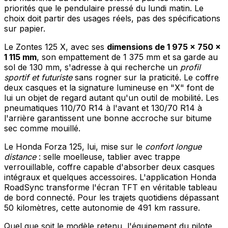
priorités que le pendulaire pressé du lundi matin. Le
choix doit partir des usages réels, pas des spécifications
sur papier.
Le Zontes 125 X, avec ses
dimensions de 1 975 × 750 ×
1 115 mm
, son empattement de 1 375 mm et sa garde au
sol de 130 mm, s'adresse à qui recherche un
profil
sportif et futuriste
sans rogner sur la praticité. Le coffre
deux casques et la signature lumineuse en "X" font de
lui un objet de regard autant qu'un outil de mobilité. Les
pneumatiques 110/70 R14 à l'avant et 130/70 R14 à
l'arrière garantissent une bonne accroche sur bitume
sec comme mouillé.
Le Honda Forza 125, lui, mise sur le
confort longue
distance
: selle moelleuse, tablier avec trappe
verrouillable, coffre capable d'absorber deux casques
intégraux et quelques accessoires. L'application Honda
RoadSync transforme l'écran TFT en véritable tableau
de bord connecté. Pour les trajets quotidiens dépassant
50 kilomètres, cette autonomie de 491 km rassure.
Quel que soit le modèle retenu, l'équipement du pilote