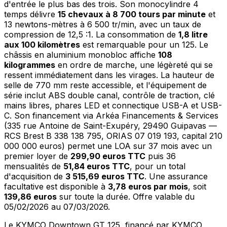
d'entrée le plus bas des trois. Son monocylindre 4
temps délivre
15 chevaux à 8 700 tours par minute
et
13 newtons-mètres à 6 500 tr/min, avec un taux de
compression de 12,5 :1. La consommation de
1,8 litre
aux 100 kilomètres
est remarquable pour un 125. Le
châssis en aluminium monobloc affiche
108
kilogrammes
en ordre de marche, une légèreté qui se
ressent immédiatement dans les virages. La hauteur de
selle de 770 mm reste accessible, et l'équipement de
série inclut ABS double canal, contrôle de traction, clé
mains libres, phares LED et connectique USB-A et USB-
C. Son financement via Arkéa Financements & Services
(335 rue Antoine de Saint-Exupéry, 29490 Guipavas —
RCS Brest B 338 138 795, ORIAS 07 019 193, capital 210
000 000 euros) permet une LOA sur 37 mois avec un
premier loyer de
299,90 euros TTC
puis 36
mensualités de
51,84 euros TTC
, pour un total
d'acquisition de
3 515,69 euros TTC
. Une assurance
facultative est disponible à
3,78 euros par mois
, soit
139,86 euros
sur toute la durée. Offre valable du
05/02/2026 au 07/03/2026.
Le KYMCO Downtown GT 125, financé par KYMCO