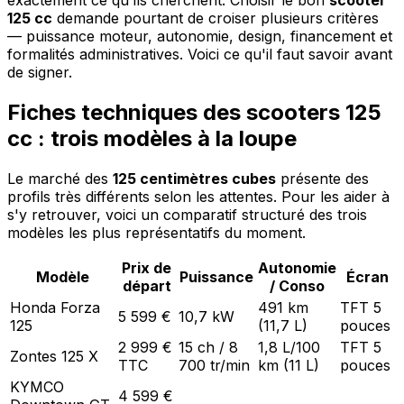
125 cc
demande pourtant de croiser plusieurs critères
— puissance moteur, autonomie, design, financement et
formalités administratives. Voici ce qu'il faut savoir avant
de signer.
Fiches techniques des scooters 125
cc : trois modèles à la loupe
Le marché des
125 centimètres cubes
présente des
profils très différents selon les attentes. Pour les aider à
s'y retrouver, voici un comparatif structuré des trois
modèles les plus représentatifs du moment.
Prix de
Autonomie
Modèle
Puissance
Écran
départ
/ Conso
Honda Forza
491 km
TFT 5
5 599 €
10,7 kW
125
(11,7 L)
pouces
2 999 €
15 ch / 8
1,8 L/100
TFT 5
Zontes 125 X
TTC
700 tr/min
km (11 L)
pouces
KYMCO
4 599 €