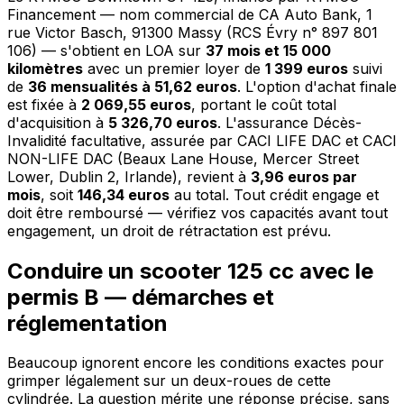
Financement — nom commercial de CA Auto Bank, 1
rue Victor Basch, 91300 Massy (RCS Évry n° 897 801
106) — s'obtient en LOA sur
37 mois et 15 000
kilomètres
avec un premier loyer de
1 399 euros
suivi
de
36 mensualités à 51,62 euros
. L'option d'achat finale
est fixée à
2 069,55 euros
, portant le coût total
d'acquisition à
5 326,70 euros
. L'assurance Décès-
Invalidité facultative, assurée par CACI LIFE DAC et CACI
NON-LIFE DAC (Beaux Lane House, Mercer Street
Lower, Dublin 2, Irlande), revient à
3,96 euros par
mois
, soit
146,34 euros
au total. Tout crédit engage et
doit être remboursé — vérifiez vos capacités avant tout
engagement, un droit de rétractation est prévu.
Conduire un scooter 125 cc avec le
permis B — démarches et
réglementation
Beaucoup ignorent encore les conditions exactes pour
grimper légalement sur un deux-roues de cette
cylindrée. La question mérite une réponse précise, sans