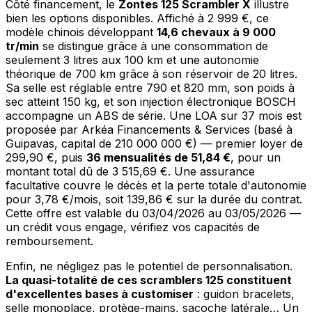
Côté financement, le
Zontes 125 Scrambler X
illustre
bien les options disponibles. Affiché à 2 999 €, ce
modèle chinois développant
14,6 chevaux à 9 000
tr/min
se distingue grâce à une consommation de
seulement 3 litres aux 100 km et une autonomie
théorique de 700 km grâce à son réservoir de 20 litres.
Sa selle est réglable entre 790 et 820 mm, son poids à
sec atteint 150 kg, et son injection électronique BOSCH
accompagne un ABS de série. Une LOA sur 37 mois est
proposée par Arkéa Financements & Services (basé à
Guipavas, capital de 210 000 000 €) — premier loyer de
299,90 €, puis
36 mensualités de 51,84 €
, pour un
montant total dû de 3 515,69 €. Une assurance
facultative couvre le décès et la perte totale d'autonomie
pour 3,78 €/mois, soit 139,86 € sur la durée du contrat.
Cette offre est valable du 03/04/2026 au 03/05/2026 —
un crédit vous engage, vérifiez vos capacités de
remboursement.
Enfin, ne négligez pas le potentiel de personnalisation.
La quasi-totalité de ces scramblers 125 constituent
d'excellentes bases à customiser
: guidon bracelets,
selle monoplace, protège-mains, sacoche latérale… Un