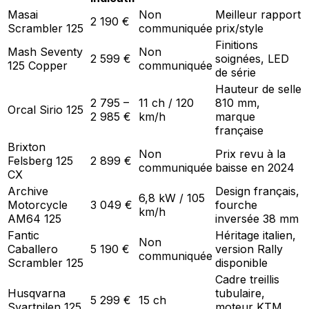
Masai
Non
Meilleur rapport
2 190 €
Scrambler 125
communiquée
prix/style
Finitions
Mash Seventy
Non
2 599 €
soignées, LED
125 Copper
communiquée
de série
Hauteur de selle
2 795 –
11 ch / 120
810 mm,
Orcal Sirio 125
2 985 €
km/h
marque
française
Brixton
Non
Prix revu à la
Felsberg 125
2 899 €
communiquée
baisse en 2024
CX
Archive
Design français,
6,8 kW / 105
Motorcycle
3 049 €
fourche
km/h
AM64 125
inversée 38 mm
Fantic
Héritage italien,
Non
Caballero
5 190 €
version Rally
communiquée
Scrambler 125
disponible
Cadre treillis
Husqvarna
tubulaire,
5 299 €
15 ch
Svartpilen 125
moteur KTM