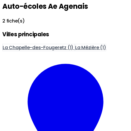
Auto-écoles Ae Agenais
2 fiche(s)
Villes principales
La Chapelle-des-Fougeretz
(1)
La Mézière
(1)